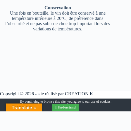
Conservation
Une fois en bouteille, le vin doit être conservé à une
température inférieure à 20°C, de préférence dans
l’obscurité et ne pas subir de choc trop important lors des
variations de températures.
Copyright © 2026 - site réalisé par
CREATION K
Suivez-nous
By continuing to browse this site, you agree to our
use of cookies
.
Translate »
I Understand
Retrouvez toute notre actualité